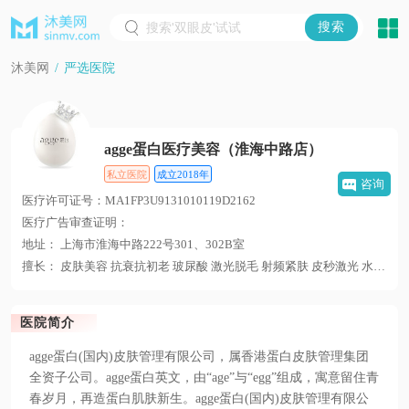
沐美网
/
严选医院
agge蛋白医疗美容（淮海中路店）
私立医院
成立2018年
咨询
医疗许可证号：MA1FP3U9131010119D2162
医疗广告审查证明：
地址： 上海市淮海中路222号301、302B室
擅长：
皮肤美容
抗衰抗初老
玻尿酸
激光脱毛
射频紧肤
皮秒激光
水光针
医院简介
agge蛋白(国内)皮肤管理有限公司，属香港蛋白皮肤管理集团
全资子公司。agge蛋白英文，由“age”与“egg”组成，寓意留住青
春岁月，再造蛋白肌肤新生。agge蛋白(国内)皮肤管理有限公