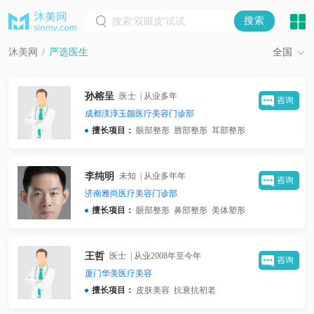
沐美网
/
严选医生
全国
孙榕呈
医士 | 从业多年
咨询
成都渼淳玉颜医疗美容门诊部
眼部整形
唇部整形
耳部整形
擅长项目：
李纯明
未知 | 从业多年年
咨询
济南雅尚医疗美容门诊部
眼部整形
鼻部整形
美体塑形
擅长项目：
王哲
医士 | 从业2008年至今年
咨询
厦门华美医疗美容
皮肤美容
抗衰抗初老
擅长项目：