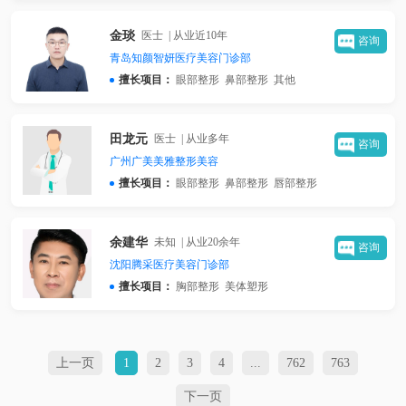
金琰
医士 | 从业近10年
咨询
青岛知颜智妍医疗美容门诊部
眼部整形
鼻部整形
其他
擅长项目：
田龙元
医士 | 从业多年
咨询
广州广美美雅整形美容
眼部整形
鼻部整形
唇部整形
擅长项目：
余建华
未知 | 从业20余年
咨询
沈阳腾采医疗美容门诊部
胸部整形
美体塑形
擅长项目：
上一页
1
2
3
4
...
762
763
下一页