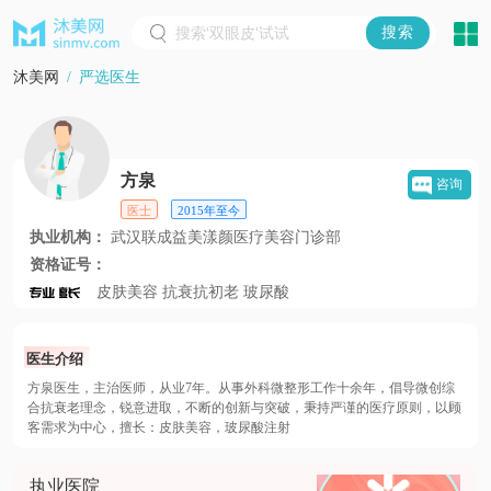
沐美网
/
严选医生
方泉
咨询
医士
2015年至今
执业机构：
武汉联成益美漾颜医疗美容门诊部
资格证号：
皮肤美容
抗衰抗初老
玻尿酸
医生介绍
方泉医生，主治医师，从业7年。从事外科微整形工作十余年，倡导微创综
合抗衰老理念，锐意进取，不断的创新与突破，秉持严谨的医疗原则，以顾
客需求为中心，擅长：皮肤美容，玻尿酸注射
执业医院