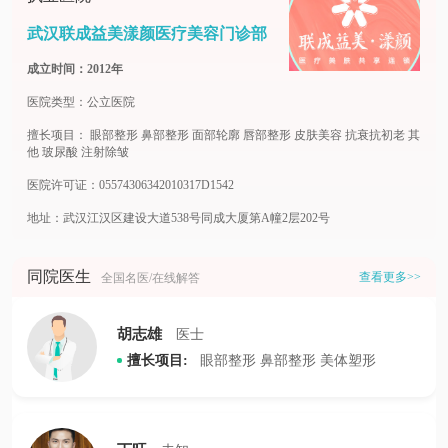
武汉联成益美漾颜医疗美容门诊部
成立时间：2012年
医院类型：公立医院
擅长项目：
眼部整形
鼻部整形
面部轮廓
唇部整形
皮肤美容
抗衰抗初老
其
他
玻尿酸
注射除皱
医院许可证：05574306342010317D1542
地址：武汉江汉区建设大道538号同成大厦第A幢2层202号
同院医生
查看更多>>
全国名医/在线解答
胡志雄
医士
擅长项目:
眼部整形
鼻部整形
美体塑形