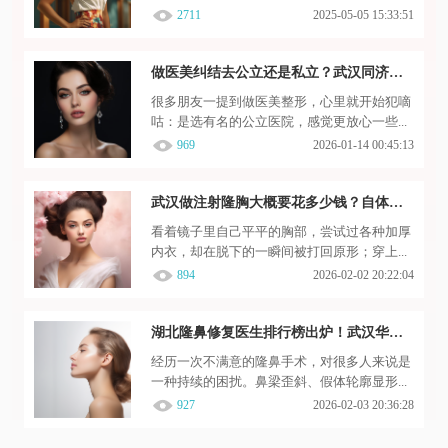
2711
2025-05-05 15:33:51
做医美纠结去公立还是私立？武汉同济医院美容科技术如何？3个特点说清楚是否靠谱
很多朋友一提到做医美整形，心里就开始犯嘀
咕：是选有名的公立医院，感觉更放心一些...
969
2026-01-14 00:45:13
武汉做注射隆胸大概要花多少钱？自体脂肪填充3-8万，玻尿酸单次1-3万元左右
看着镜子里自己平平的胸部，尝试过各种加厚
内衣，却在脱下的一瞬间被打回原形；穿上...
894
2026-02-02 20:22:04
湖北隆鼻修复医生排行榜出炉！武汉华美李建华、襄阳艺星张明等10位医生口碑爆棚
经历一次不满意的隆鼻手术，对很多人来说是
一种持续的困扰。鼻梁歪斜、假体轮廓显形...
927
2026-02-03 20:36:28