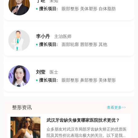
丁旺
未知
擅长项目:
眼部整形
美体塑形
自体脂肪
李小丹
主治医师
擅长项目:
面部轮廓
唇部整形
其他
刘莹
医士
擅长项目:
眼部整形
鼻部整形
美体塑形
整形资讯
查看更多>>
武汉牙齿缺失修复哪家医院技术更优？
众多朋友对武汉市局部牙齿缺失矫正的优质医
院及其性价比表现出极大的关注。以下是我...