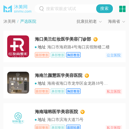
沐美网
/
严选医院
抗衰抗初老
海南省
海口美兰红妆医学美容门诊部
地址
海口市海府路4号海口宾馆附楼二楼
公立医院
眼部整形
鼻部整形
胸部整形
海南兰颜慧医学美容医院
地址
海南省海口市龙华区金龙路18号（温州大厦）
私立医院
眼部整形
鼻部整形
胸部整形
海南瑞韩医学美容医院
地址
海口市滨海大道75号
私立医院
眼部整形
鼻部整形
面部轮廓